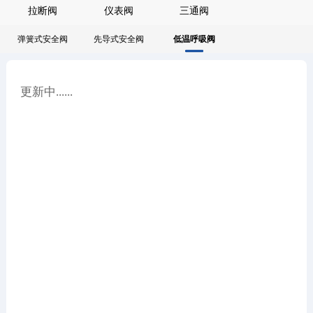
拉断阀
仪表阀
三通阀
人才招聘
弹簧式安全阀
先导式安全阀
低温呼吸阀
联系我们
更新中......
EN