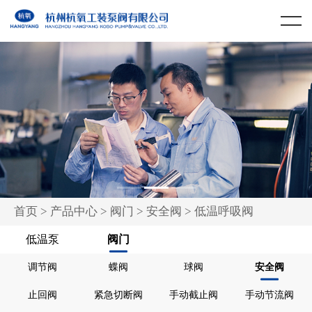
首页
关于我们
产品中心
公司简介
公司荣誉
低温泵
认证体系
阀门
企业文化
组织架构
1
2
3
首页
>
产品中心
>
阀门
>
安全阀
> 低温呼吸阀
新闻中心
低温泵
阀门
质量与服务
调节阀
蝶阀
球阀
安全阀
止回阀
紧急切断阀
手动截止阀
手动节流阀
科技成果